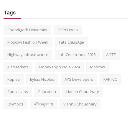
Tags
Chandigarh University
OPPO India
Moscow Fashion Week
Tata ClassAge
Highway Infrastructure
InfoComm India 2025
AICTE
JustMarkets
Money Expo India 2024
Moscow
Kapiva
Eylsia Nicolas
AYS Developers
RAK ICC
Sauce Labs
Education
Harish Chaudhary
Olympics
जॉयअलुक्कास
Vishnu Choudhary