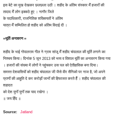
इस बेटे का मुख देखकर छलछला उठी । शहीद के अंतिम संस्कार मेँ हजारोँ की
तादाद मेँ लोग इक्कठे हुए । नागौर जिले
के पदाधिकारी, राजनितिक शख्सियतोँ ने अंतिम
यात्रा मेँ सम्मिलित हो शहीद को अंतिम विदाई दी ।
=मूर्ति अनावरण
=
शहीद के भाई गोपालराम गील ने ग्राम सांजू मेँ शहीद चंपालाल की मूर्ति लगाने का
निश्चय किया। दिनांक 5 जून 2013 को भव्य व विशाल मूर्ति का अनावरण किया गया
। हजारों की संख्या में लोगों ने पहुंचकर उस पल को ऐतीहासिक बना दिया।
समस्त देशवासियोँ को शहीद चंपालाल जी जैसे वीर सैनिको पर नाज है, जो अपने
प्राणोँ की आहूति दे कर करोड़ोँ जानोँ की हिफाजत करते हैँ । शहीद चंपालाल की
शहादत
को देश युगोँ युगोँ तक याद रखेगा ।
॥ जय हिँद ॥
Source:
Jatland