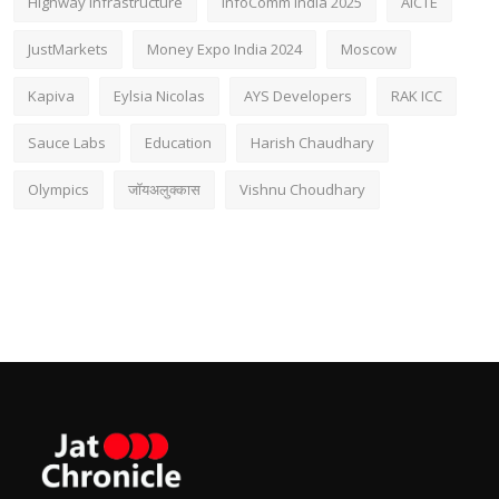
Highway Infrastructure
InfoComm India 2025
AICTE
JustMarkets
Money Expo India 2024
Moscow
Kapiva
Eylsia Nicolas
AYS Developers
RAK ICC
Sauce Labs
Education
Harish Chaudhary
Olympics
जॉयअलुक्कास
Vishnu Choudhary