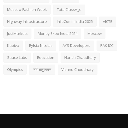
Moscow Fashion Week
Tata ClassAge
Highway Infrastructure
InfoComm India 2025
AICTE
JustMarkets
Money Expo India 2024
Moscow
Kapiva
Eylsia Nicolas
AYS Developers
RAK ICC
Sauce Labs
Education
Harish Chaudhary
Olympics
जॉयअलुक्कास
Vishnu Choudhary