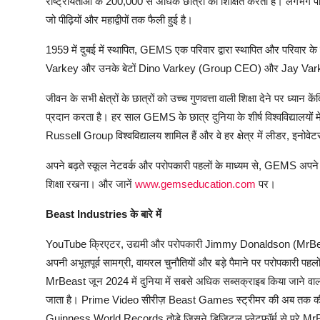
राष्ट्रीयताओं के 200,000 से अधिक छात्रों को शिक्षित करता है। लगभग प
जो पीढ़ियों और महाद्वीपों तक फैली हुई है।
1959 में दुबई में स्थापित, GEMS एक परिवार द्वारा स्थापित और परिवार क
Varkey और उनके बेटों Dino Varkey (Group CEO) और Jay Varkey 
जीवन के सभी क्षेत्रों के छात्रों को उच्च गुणवत्ता वाली शिक्षा देने पर ध्या
प्रदान करता है। हर साल GEMS के छात्र दुनिया के शीर्ष विश्वविद्यालयों 
Russell Group विश्वविद्यालय शामिल हैं और वे हर क्षेत्र में लीडर, इनोवे
अपने बढ़ते स्कूल नेटवर्क और परोपकारी पहलों के माध्यम से, GEMS अपने मिशन
शिक्षा रखना। और जानें
www.gemseducation.com
पर।
Beast Industries
के
बारे
में
YouTube क्रिएटर, उद्यमी और परोपकारी Jimmy Donaldson (MrBeast) 
अपनी अभूतपूर्व सामग्री, वायरल चुनौतियों और बड़े पैमाने पर परोपकारी प
MrBeast जून 2024 में दुनिया में सबसे अधिक सब्सक्राइब किया जाने 
जाता है। Prime Video सीरीज़ Beast Games स्ट्रीमर की अब तक की सब
Guinness World Records तोड़े जिसने डिजिटल प्लेटफॉर्म से परे 