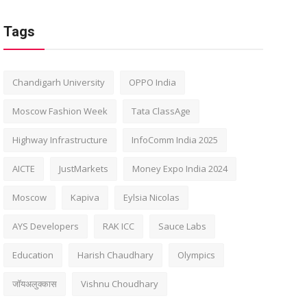
Tags
Chandigarh University
OPPO India
Moscow Fashion Week
Tata ClassAge
Highway Infrastructure
InfoComm India 2025
AICTE
JustMarkets
Money Expo India 2024
Moscow
Kapiva
Eylsia Nicolas
AYS Developers
RAK ICC
Sauce Labs
Education
Harish Chaudhary
Olympics
जॉयअलुक्कास
Vishnu Choudhary